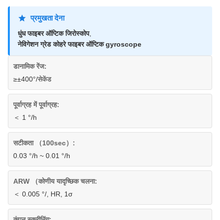
प्रमुखता देना
धुंध फाइबर ऑप्टिक जिरोस्कोप
,
नेविगेशन ग्रेड कोहरे फाइबर ऑप्टिक gyroscope
डानामिक रेंज:
≥±400°/सेकेंड
पूर्वाग्रह में पूर्वाग्रह:
＜ 1 °/h
सटीकता （100sec）:
0.03 °/h ~ 0.01 °/h
ARW （कोणीय यादृच्छिक चलना:
＜ 0.005 °/, HR, 1σ
कंपन स्क्रीनिंग: