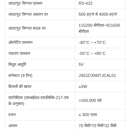
आउटपुट सिग्नल प्रारूप
RS-422
आउटपुट सिग्नल अद्यतन दर
500 हर्ट्ज से 4000 हर्ट्ज
115200 बीपीएस~921600
आउटपुट सिग्नल बाउड दर
बीपीएस
ऑपरेटिंग तापमान
-40°C ~ +70°C
भंडारण तापमान
-55°C ~ +85°C
विद्युत आपूर्ति
5V
कनेक्टर (9 पिन)
J30JZ/XN9TJCAL01
बिजली की खपत
≤3W
एमटीबीएफ (एमआईएल-एचडीबीके-217-एफ
>150,000 घंटे
के अनुसार)
वजन
≤ 300 ग्राम
आयाम
70 मिमी*70 मिमी*32 मिमी