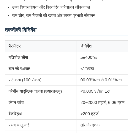
उच्च विश्वसनीयता और विस्तारित परिचालन जीवनकाल
कम शोर, कम बिजली की खपत और लागत प्रभावी संचालन
तकनीकी विनिर्देश
पैरामीटर
विनिर्देश
गतिशील सीमा
≥±400°/s
चल रहे पक्षपात
<1°/घंटा
सटीकता (100 सेकंड)
00.03°/घंटा से 0.01°/घंटा
कोणीय यादृच्छिक चलना (एआरडब्ल्यू)
<0.005°/√hr, 1σ
कंपन जांच
20~2000 हर्ट्ज, 6.06 ग्राम
बैंडविड्थ
>200 हर्ट्ज
समय चालू करें
तीस के दशक