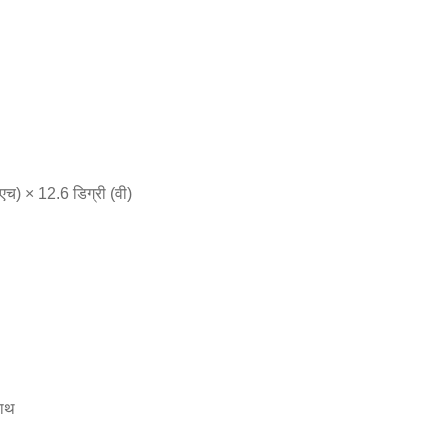
एच) × 12.6 डिग्री (वी)
साथ