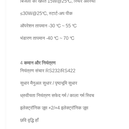
बिजली की खपत 15W@25℃, स्थिर अवस्था
≤30W@25℃, स्टार्ट-अप पीक
ऑपरेशन तापमान -30 ℃ ~ 55 ℃
भंडारण तापमान -40 ℃ ~ 70 ℃
4
कमान और
नियंत्रण
नियंत्रण संचार RS232/RS422
सुधार मैनुअल सुधार / पृष्ठभूमि सुधार
ध्रुवीयता नियंत्रण सफेद गर्म / काला गर्म स्विच
इलेक्ट्रॉनिक ज़ूम ×2/×4 इलेक्ट्रॉनिक ज़ूम
छवि वृद्धि हाँ