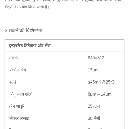
क्षेत्रों में उपयोग किया जाता है।
2.तकनीकी विशिष्टता
इन्फ्रारेड डिटेक्टर और लेंस
संकल्प
640×512
पिक्सेल पिच
17μm
नेटडी
≤45mK@25℃
वर्णक्रमीय श्रेणी
8μm～14μm
फ़्रेम आवृत्ति
25हर्ट्ज
फोकल लम्बाई
38 मिमी