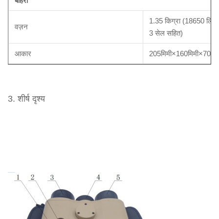
बाहरी
1.35 किग्रा (18650 लिथि
वज़न
3 सेल सहित)
आकार
205मिमी×160मिमी×70मिम
3. शीर्ष दृश्य