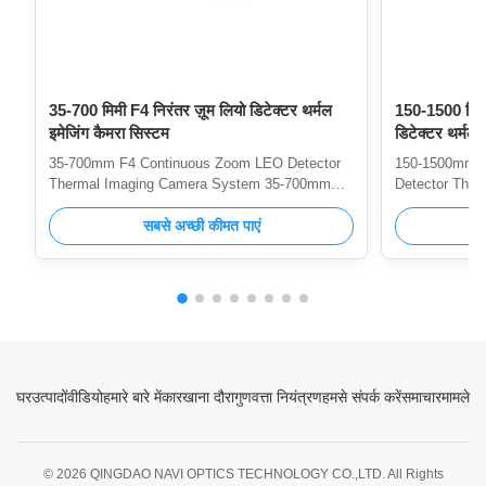
35-700 मिमी F4 निरंतर ज़ूम लियो डिटेक्टर थर्मल
150-1500 मिम
इमेजिंग कैमरा सिस्टम
डिटेक्टर थर्मल 
35-700mm F4 Continuous Zoom LEO Detector
150-1500mm 
Thermal Imaging Camera System 35-700mm
Detector Ther
Thermal Imaging System is an advanced MWIR
1500mm Therm
cooled thermal imager used for long-distance
सबसे अच्छी कीमत पाएं
advanced MWIR
detection. The highly sensitive MWIR cooled
long-distance 
core with 640x512 resolution can produce very
MWIR cooled c
clear image with very high resolution; the 35mm
produce very c
～ 700mm continuous zoom infrared lens used
resolution; 
in the product can effectively distinguish targets
zoom infrared 
such as people, vehicles and ships in long
effectively di
distance. Figure1 Thermal imaging
vehicles and s
घर
उत्पादों
वीडियो
हमारे बारे में
कारखाना दौरा
गुणवत्ता नियंत्रण
हमसे संपर्क करें
समाचार
मामले
© 2026 QINGDAO NAVI OPTICS TECHNOLOGY CO.,LTD. All Rights