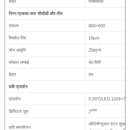
केंद्र
नियमावली
निम्न-प्रकाश-स्तर सीसीडी और लेंस
संकल्प
800×600
पिक्सेल पिच
18μm
फ़्रेम आवृत्ति
25हर्ट्ज
फोकल लम्बाई
40 मिमी
केंद्र
तय
छवि प्रदर्शन
प्रदर्शन
0.39″OLED,1024×768
एक्स
डिजिटल ज़ूम
2
ऑटो/मैन्युअल शटर सुधार;
छवि समायोजन