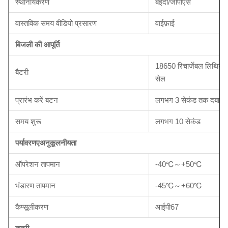
स्थानीयकरण
बेइदौ/जीपीएस
वास्तविक समय वीडियो प्रसारण
वाईफ़ाई
बिजली की आपूर्ति
18650 रिचार्जेबल लिथियम 
बैटरी
सेल
प्रारंभ करें बटन
लगभग 3 सेकंड तक दबाकर 
समय शुरू
लगभग 10 सेकंड
पर्यावरण
ए
अनुकूलनीयता
ऑपरेशन तापमान
-40℃～+50℃
भंडारण तापमान
-45℃～+60℃
कैप्सूलीकरण
आईपी67