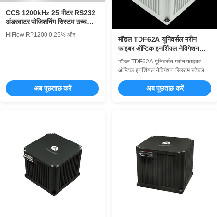
CCS 1200kHz 25 मीटर RS232
अंडरवाटर पोजिशनिंग सिस्टम उच्च
सटीकता लागत प्रभावी
HiFlow RP1200 0.25% और
मॉडल TDF62A यूनिवर्सल मरीन
फाइबर ऑप्टिक इनर्शियल नेविगेशन
सिस्टम स्थिर प्रदर्शन
मॉडल TDF62A यूनिवर्सल मरीन फाइबर
ऑप्टिक इनर्शियल नेविगेशन सिस्टम स्टेबल
परफॉर्मेंस परिचय यह यूनिवर्सल मरीन लेजर
अब पूछताछ करें
इनर्शियल नेविगेशन सिस्टम (INS) लेजर
अब पूछताछ करें
जाइरो और क्वार्ट्ज फ्लेक्सर एक्सीलरोमीटर को
इसके मुख्य संवेदी घटकों के रूप में पेश करता
है। एक स्ट्रैपडाउन इनर्शियल नेविगेशन
सिस्टम आर्किटेक्चर को अपनात...