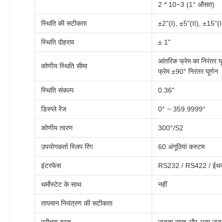
2 * 10−3 (1° औसत)
स्थिति की सटीकता
±2"(I), ±5"(II), ±15"(I
स्थिति दोहराव
± 1"
आंतरिक फ्रेम का निरंतर घू
कोणीय स्थिति सीमा
फ्रेम ±90° निरंतर घूर्णन
स्थिति संकल्प
0.36"
डिस्प्ले रेंज
0° ~ 359.9999°
कोणीय त्वरण
300°/S2
उपयोगकर्ता स्लिप रिंग
60 अंगूठियां कस्टम
इंटरफेस
RS232 / RS422 / ईथर
थर्मोस्टेट के साथ
नहीं
तापमान नियंत्रण की सटीकता