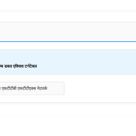
म्ब डबल एक्सिस टर्नटेबल
एच एफटीटीबी एफटीटीएक्स नेटवर्क