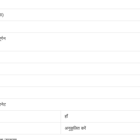
II)
र्णन
नेट
हाँ
अनुकूलित करें